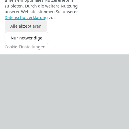
Ihnen ein optimales Nutzererlebnis
Sehnenverletzungen (z.B. Achillessehne, Bicepssehne)
zu bieten. Durch die weitere Nutzung
unserer Website stimmen Sie unserer
Datenschutzerklärung
zu.
Alle akzeptieren
Kreuzbandchirurgie, Primär und
Nur notwendige
Revisionschirurgie
Cookie-Einstellungen
Komplexe Kniebandverletzungen
Korrekturosteotomien (femoral, tibial)
Knorpeltherapie (konservativ, operativ)
Sprunggelenkchirurgie
Spezielle Fußchirurgie