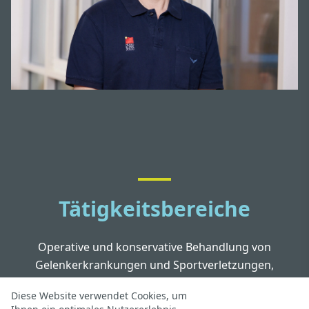
Tätigkeitsbereiche
Operative und konservative Behandlung von
Gelenkerkrankungen und Sportverletzungen,
Arthrosebehandlung, Traumatologie, konservative
Diese Website verwendet Cookies, um
und operative Behandlung von Frakturen und