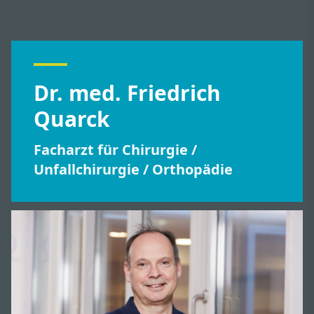
Dr. med. Friedrich
Quarck
Facharzt für Chirurgie /
Unfallchirurgie / Orthopädie