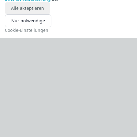
besonders geeignet für den
Alle akzeptieren
Hinterhornbereich.
Nur notwendige
Inside-Out-Technik
: Fäden werden durch
die Gelenkkapsel nach außen geleitet und
Cookie-Einstellungen
dort verknotet.
Wurzelrefixation
: Risse an der meniskalen
Wurzel werden mit Transossär-Fixation oder
speziellen Ankersystemen refixiert.
Ziel jeder Technik ist es, eine stabile Refixation
zu erreichen, um dem Meniskus eine
biologische Heilung zu ermöglichen. Dabei
wird das gerissene Gewebe exakt adaptiert,
ohne es zu sehr zu strangulieren. In
Kombination mit begleitenden Eingriffen (z. B.
Kreuzbandplastik) kann die Heilung zusätzlich
begünstigt werden.